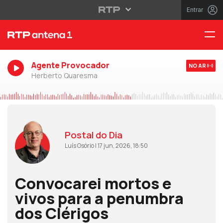
Entrar
Agente Provocador
NO AR
Herberto Quaresma
Postal do Dia
Luís Osório | 17 jun, 2026, 18:50
Convocarei mortos e
vivos para a penumbra
dos Clérigos