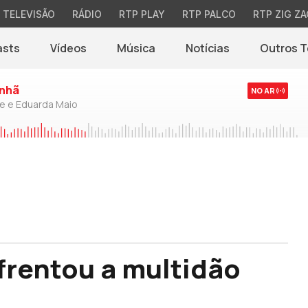
TELEVISÃO
RÁDIO
RTP PLAY
RTP PALCO
RTP ZIG ZA
asts
Vídeos
Música
Notícias
Outros 
(abre em nova jane
nhã
NO AR
de e Eduarda Maio
frentou a multidão