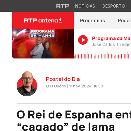
NOTÍCIAS
DESPORTO
Programas
Podc
Programa da Ma
José Carlos Trinda
Postal do Dia
Luís Osório | 11 nov, 2024, 18:50
O Rei de Espanha en
“cagado” de lama