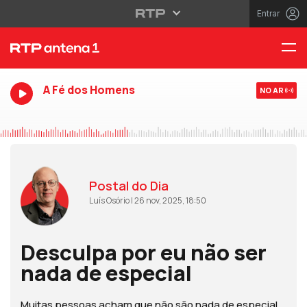
Entrar
A Fé dos Homens
NO AR
Postal do Dia
Luís Osório | 26 nov, 2025, 18:50
Desculpa por eu não ser
nada de especial
Muitas pessoas acham que não são nada de especial,