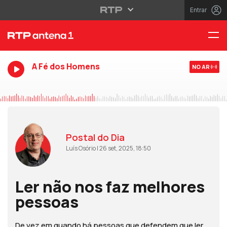
Entrar
A Fé dos Homens
NO AR
Postal do Dia
Luís Osório | 26 set, 2025, 18:50
Ler não nos faz melhores
pessoas
De vez em quando há pessoas que defendem que ler