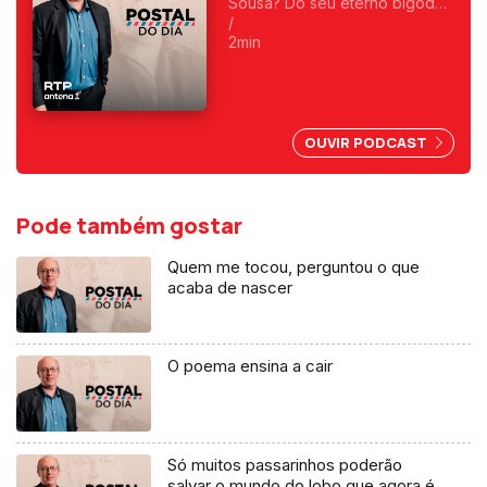
Sousa? Do seu eterno bigode?
Foi o primeiro a fazer
/
programas da manhã e o
2min
primeiro a ser condenado,
depois do 25 de Abril, por
abuso da liberdade de
imprensa.
OUVIR PODCAST
Pode também gostar
Quem me tocou, perguntou o que
acaba de nascer
O poema ensina a cair
Só muitos passarinhos poderão
salvar o mundo do lobo que agora é