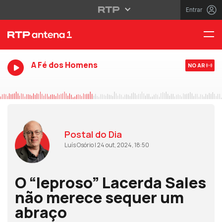
Entrar
A Fé dos Homens
NO AR
Postal do Dia
Luís Osório | 24 out, 2024, 18:50
O “leproso” Lacerda Sales
não merece sequer um
abraço