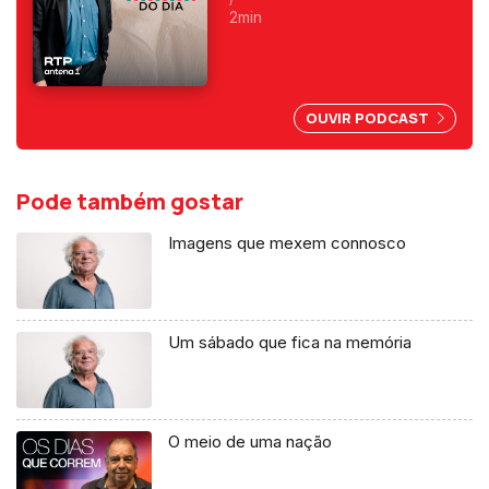
programas da manhã e o
2min
primeiro a ser condenado,
depois do 25 de Abril, por
abuso da liberdade de
imprensa.
OUVIR PODCAST
Pode também gostar
Imagens que mexem connosco
Um sábado que fica na memória
O meio de uma nação