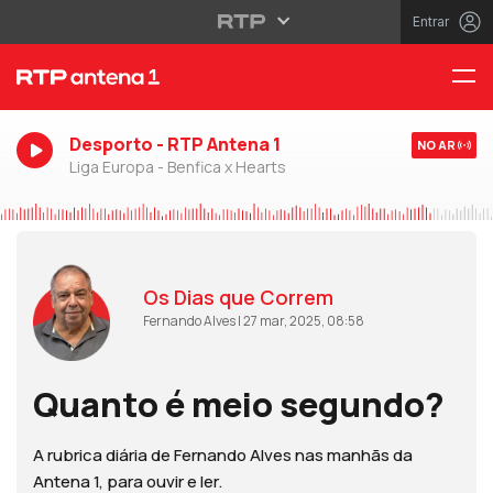
Entrar
Desporto - RTP Antena 1
NO AR
Liga Europa - Benfica x Hearts
Os Dias que Correm
Fernando Alves | 27 mar, 2025, 08:58
Quanto é meio segundo?
A rubrica diária de Fernando Alves nas manhãs da
Antena 1, para ouvir e ler.