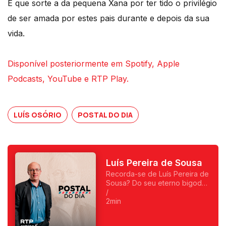
E que sorte a da pequena Xana por ter tido o privilégio
de ser amada por estes pais durante e depois da sua
vida.
Disponível posteriormente em Spotify, Apple
Podcasts, YouTube e RTP Play.
LUÍS OSÓRIO
POSTAL DO DIA
Luís Pereira de Sousa
Recorda-se de Luís Pereira de
Sousa? Do seu eterno bigode?
Foi o primeiro a fazer
/
programas da manhã e o
2min
primeiro a ser condenado,
depois do 25 de Abril, por