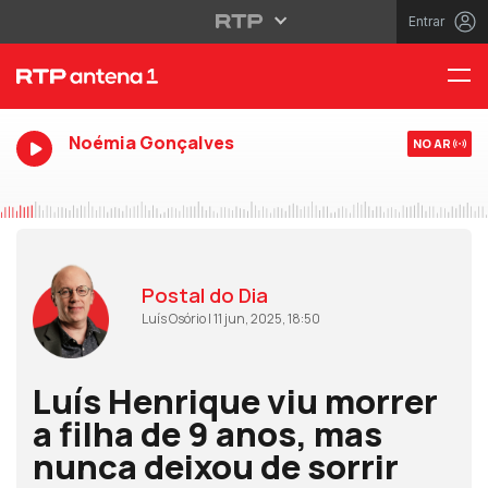
Entrar
Noémia Gonçalves
NO AR
Postal do Dia
Luís Osório | 11 jun, 2025, 18:50
Luís Henrique viu morrer
a filha de 9 anos, mas
nunca deixou de sorrir