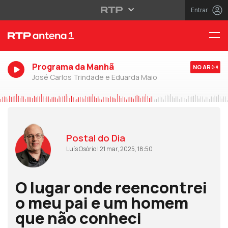
Entrar
Programa da Manhã
NO AR
José Carlos Trindade e Eduarda Maio
Postal do Dia
Luís Osório | 21 mar, 2025, 18:50
O lugar onde reencontrei
o meu pai e um homem
que não conheci