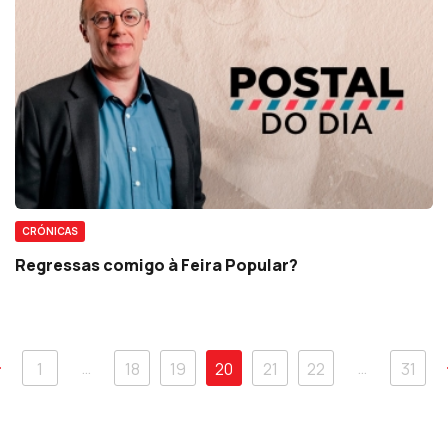
CRÓNICAS
Regressas comigo à Feira Popular?
…
…
1
18
19
20
21
22
31