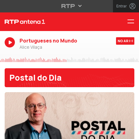
Entrar
Portugueses no Mundo
NO AR
Alice Vilaça
Postal do Dia