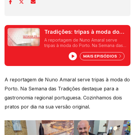
Tradições: tripas à moda do
Porto
A reportagem de Nuno Amaral serve
tripas à moda do Porto. Na Semana das
Tradições destaque para a gastronomia
MAIS EPISÓDIOS
regional portuguesa. Cozinhamos dois
pratos por dia na sua versão original.
A reportagem de Nuno Amaral serve tripas à moda do
Porto. Na Semana das Tradições destaque para a
gastronomia regional portuguesa. Cozinhamos dois
pratos por dia na sua versão original.