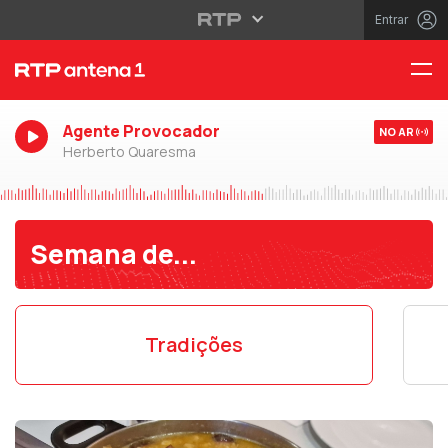
Entrar
Agente Provocador
NO AR
Herberto Quaresma
Semana de...
Tradições