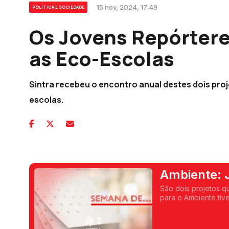
15 nov, 2024, 17:49
POLÍTICA E SOCIEDADE
Os Jovens Repórtere
as Eco-Escolas
Sintra recebeu o encontro anual destes dois pro
escolas.
Ambiente: 
e as Eco-E
São dois projetos q
para o Ambiente tiv
de 2 mil eco-escolas