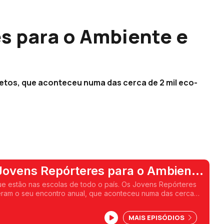
s para o Ambiente e
jetos, que aconteceu numa das cerca de 2 mil eco-
Jovens Repórteres para o Ambiente
scolas
ue estão nas escolas de todo o país. Os Jovens Repórteres
eram o seu encontro anual, que aconteceu numa das cerca
. A Rita Fernandes esteve em Sintra.
MAIS EPISÓDIOS