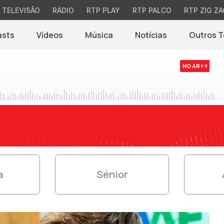
TELEVISÃO
RÁDIO
RTP PLAY
RTP PALCO
RTP ZIG ZA
asts
Vídeos
Música
Notícias
Outros 
(abre em nova jane
NO AR
a
Sénior