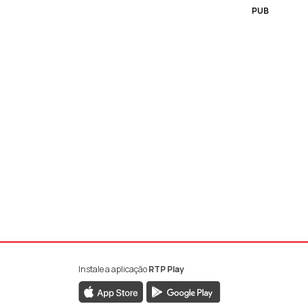
PUB
Instale a aplicação
RTP Play
book da RTP Antena 1
nstagram da RTP Antena 1
ao YouTube da RTP Antena 1