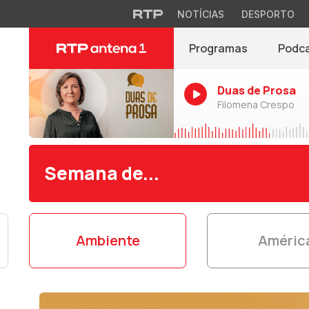
NOTÍCIAS
DESPORTO
Programas
Podc
Duas de Prosa
Filomena Crespo
Semana de...
Ambiente
Améric