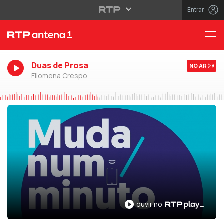
Entrar
Duas de Prosa
NO AR
Filomena Crespo
ouvir no