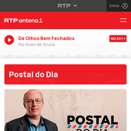
Entrar
De Olhos Bem Fechados
NO AR
Rui Alves de Sousa
Postal do Dia