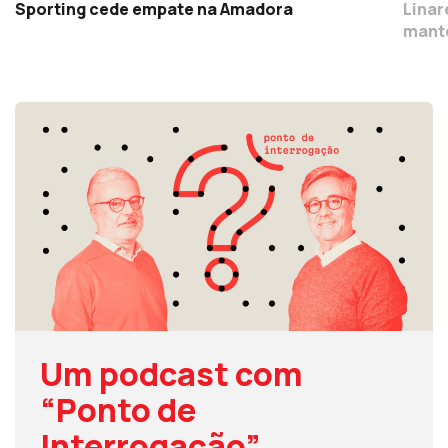
Sporting cede empate na Amadora
Linar
mant
Um podcast com
“Ponto de
Interrogação”