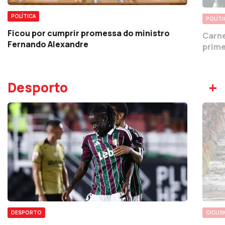
POLÍTICA
POLÍTI
Ficou por cumprir promessa do ministro
Carne
Fernando Alexandre
prime
+
Desporto
DESPORTO
CICLI