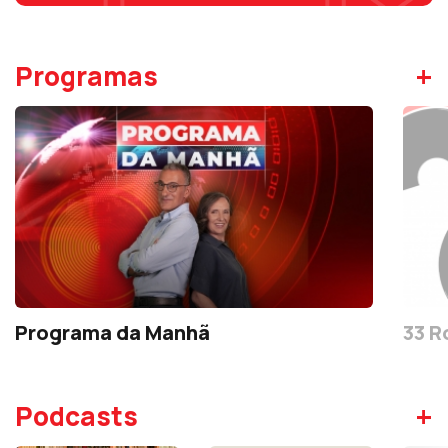
+
Programas
Programa da Manhã
33 R
+
Podcasts