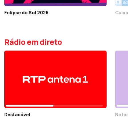
Eclipse do Sol 2026
Caixa
Rádio em direto
Destacável
Notas