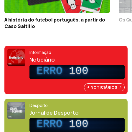
A história do futebol português, a partir do
Os Qu
Caso Saltillo
Informação
Noticiário
ERRO
100
+ NOTICIÁRIOS
Desporto
Jornal de Desporto
ERRO
100