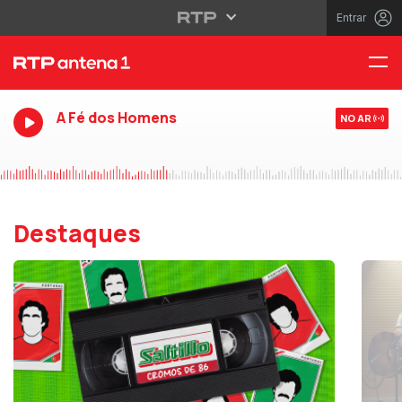
Entrar
A Fé dos Homens
NO AR
Destaques