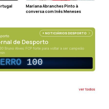
ortugal
Mariana Abranches Pinto à
conversa com Inês Meneses
+ NOTICIÁRIOS DESPORTO
porto
ornal de Desporto
18h30 Bruno Alves: FCP forte para voltar a ser campeão
7min
ERRO
100
ver todos