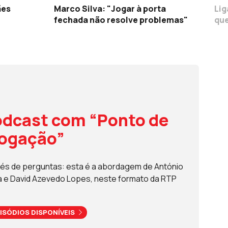
ães
Marco Silva: "Jogar à porta
Lig
fechada não resolve problemas"
que
dcast com “Ponto de
rogação”
és de perguntas: esta é a abordagem de António
a e David Azevedo Lopes, neste formato da RTP
ISÓDIOS DISPONÍVEIS