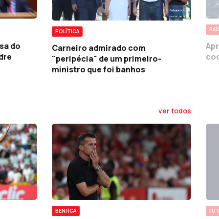
PAÍ
POLÍTICA
sa do
Apr
Carneiro admirado com
dre
coc
"peripécia" de um primeiro-
ministro que foi banhos
ver todos
BENFICA
FUT