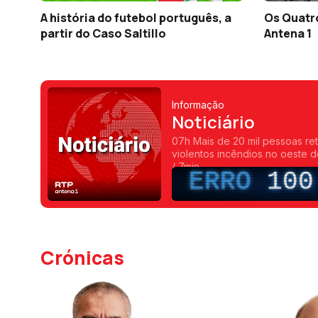
A história do futebol português, a
Os Quatro
partir do Caso Saltillo
Antena 1
Informação
Noticiário
07h Mais de 20 mil pessoas re
violentos incêndios no oeste 
/ 7min
ERRO
100
Crónicas