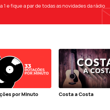
1 e fique a par de todas as novidades da rádio
ções por Minuto
Costa a Costa