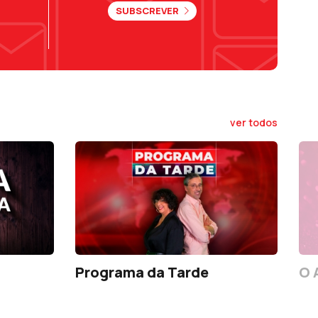
SUBSCREVER
ver todos
Programa da Tarde
O 