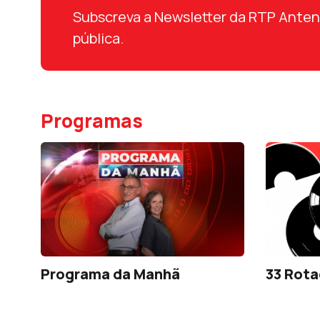
Subscreva a Newsletter da RTP Antena 
pública.
Programas
Programa da Manhã
33 Rota