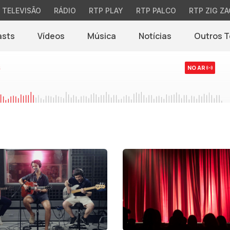
TELEVISÃO
RÁDIO
RTP PLAY
RTP PALCO
RTP ZIG ZA
asts
Vídeos
Música
Notícias
Outros 
(abre em nova jane
s
NO AR