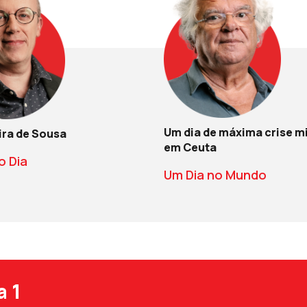
Um dia de máxima crise m
ira de Sousa
em Ceuta
o Dia
Um Dia no Mundo
a 1