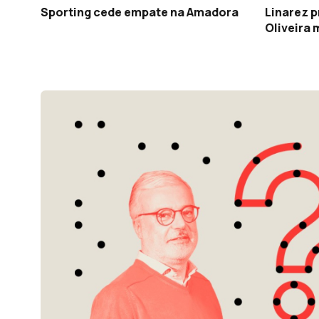
Sporting cede empate na Amadora
Linarez p
Oliveira