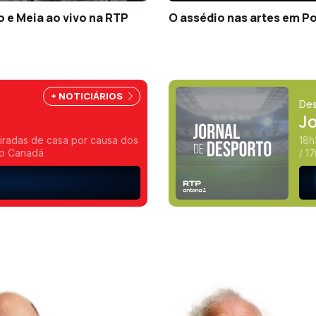
 e Meia ao vivo na RTP
O assédio nas artes em P
+ NOTICIÁRIOS
Des
J
tiradas de casa por causa dos
do Canadá
/ 1