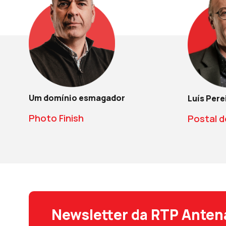
Um domínio esmagador
Luís Pere
Photo Finish
Postal d
Newsletter da RTP Anten