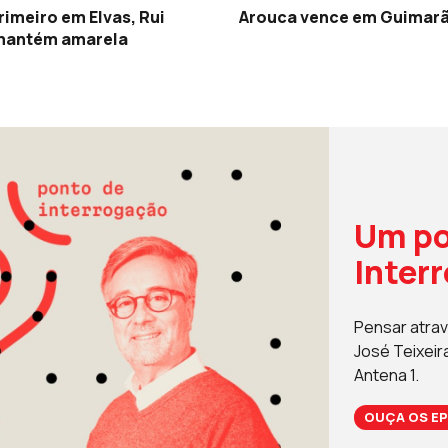
rimeiro em Elvas, Rui
Arouca vence em Guimar
 mantém amarela
Um po
Inter
Pensar atrav
José Teixeir
Antena 1.
OUÇA OS EP