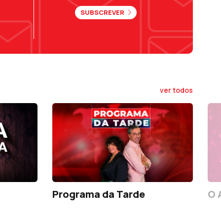
SUBSCREVER
ver todos
Programa da Tarde
O 