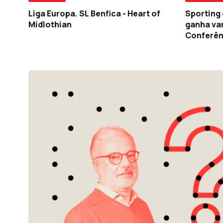
Sporting
Liga Europa. SL Benfica - Heart of
ganha va
Midlothian
Conferên