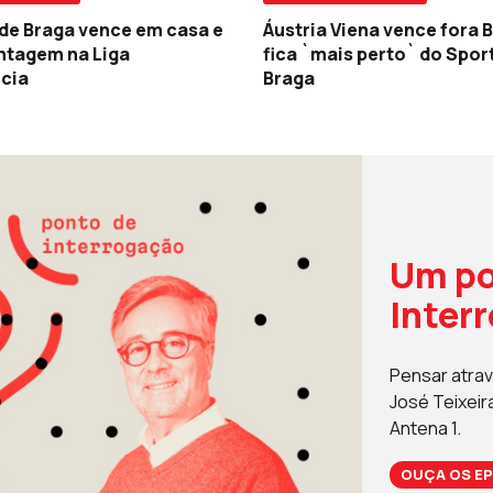
 de Braga vence em casa e
Áustria Viena vence fora B
ntagem na Liga
fica `mais perto` do Spor
cia
Braga
Um po
Inter
Pensar atrav
José Teixeir
Antena 1.
OUÇA OS EP