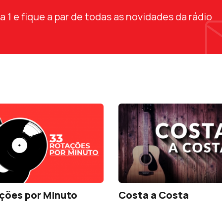
1 e fique a par de todas as novidades da rádio
ções por Minuto
Costa a Costa