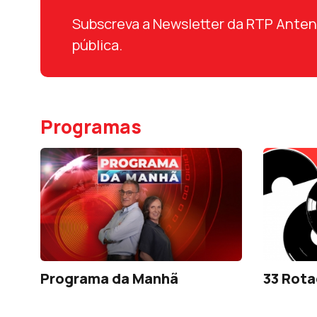
Subscreva a Newsletter da RTP Antena 
pública.
Programas
Programa da Manhã
33 Rota