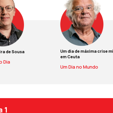
Um dia de máxima crise m
ira de Sousa
em Ceuta
o Dia
Um Dia no Mundo
a 1