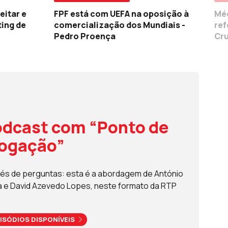
eitar e
FPF está com UEFA na oposição à
Méd
ting de
comercialização dos Mundiais -
ref
Pedro Proença
Cru
dcast com “Ponto de
rogação”
és de perguntas: esta é a abordagem de António
a e David Azevedo Lopes, neste formato da RTP
ISÓDIOS DISPONÍVEIS