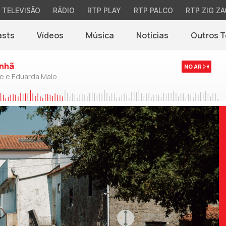
TELEVISÃO
RÁDIO
RTP PLAY
RTP PALCO
RTP ZIG ZA
asts
Vídeos
Música
Notícias
Outros 
(abre em nova jane
nhã
NO AR
de e Eduarda Maio