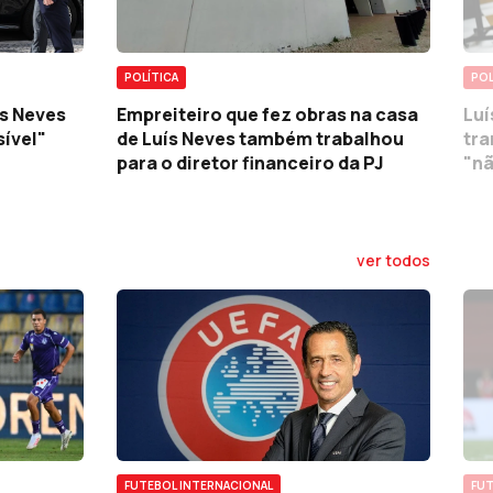
POL
POLÍTICA
ís Neves
Luí
Empreiteiro que fez obras na casa
sível"
tra
de Luís Neves também trabalhou
"nã
para o diretor financeiro da PJ
ver todos
FUTEBOL INTERNACIONAL
FUT