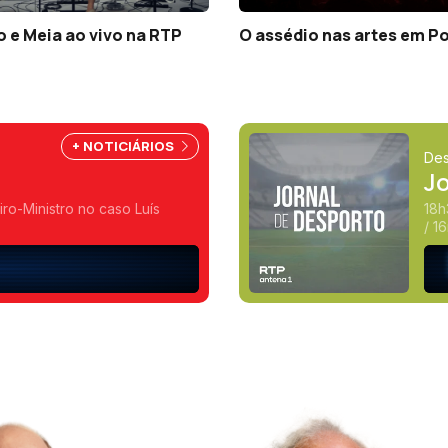
 e Meia ao vivo na RTP
O assédio nas artes em P
+ NOTICIÁRIOS
Des
J
ro-Ministro no caso Luís
18h
/ 