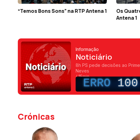
“Temos Bons Sons” na RTP Antena 1
Os Quatro
Antena 1
Informação
Noticiário
8h PS pede decisões ao Primei
Neves
/ 15min
ERRO
100
Crónicas