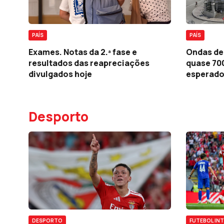
PAÍS
PAÍS
Exames. Notas da 2.ª fase e
Ondas de
resultados das reapreciações
quase 70
divulgados hoje
esperado
Desporto
FUTEBOL IN
DESPORTO