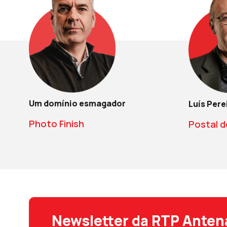
Um domínio esmagador
Luís Pere
Photo Finish
Postal d
Newsletter da RTP Anten