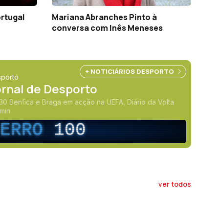
ortugal
Mariana Abranches Pinto à
conversa com Inês Meneses
+ NOTICIÁRIOS DESPORTO
porto
ornal de Desporto
30 Benfica e Braga em acção na UEFA, Diário da Volta
16min
ERRO
100
ver todos