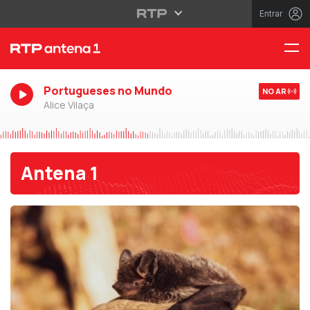
Entrar
Portugueses no Mundo
NO AR
Alice Vilaça
Antena 1