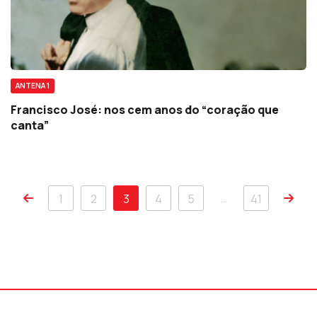
ANTENA 1
Francisco José: nos cem anos do “coração que
canta”
…
1
2
3
4
5
41