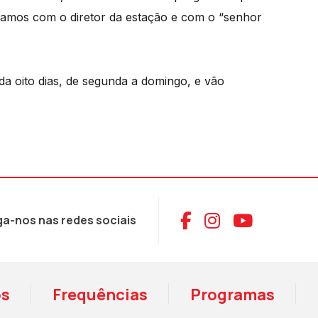
rsamos com o diretor da estação e com o “senhor
a oito dias, de segunda a domingo, e vão
Aceder ao Face
Aceder ao I
Aceder 
ga-nos nas redes sociais
os
Frequências
Programas