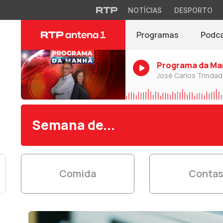
NOTÍCIAS
DESPORTO
Programas
Podc
Programa da Ma
José Carlos Trinda
Semana de...
Comida
Conta