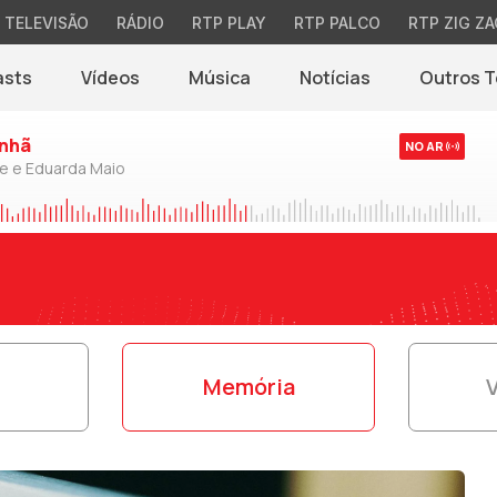
TELEVISÃO
RÁDIO
RTP PLAY
RTP PALCO
RTP ZIG ZA
asts
Vídeos
Música
Notícias
Outros 
(abre em nova jane
nhã
NO AR
de e Eduarda Maio
s
Memória