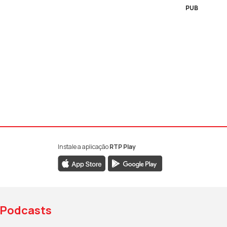
PUB
Instale a aplicação
RTP Play
book da RTP Antena 1
nstagram da RTP Antena 1
ao YouTube da RTP Antena 1
Podcasts