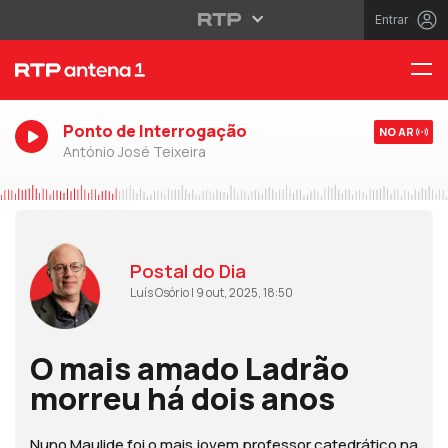
Entrar
Ponto de Interrogação
NO AR
António José Teixeira
Postal do Dia
Luís Osório | 9 out, 2025, 18:50
O mais amado Ladrão
morreu há dois anos
Nuno Maulide foi o mais jovem professor catedrático na