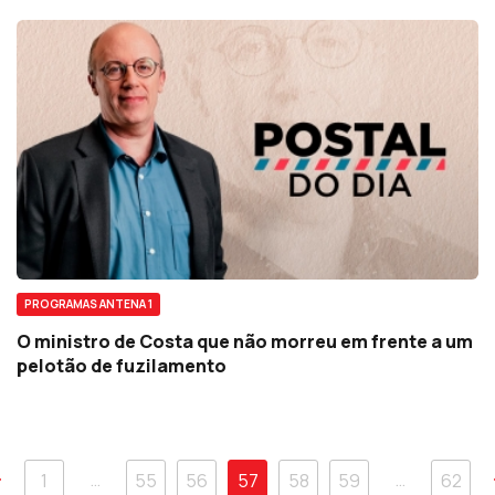
PROGRAMAS ANTENA 1
O ministro de Costa que não morreu em frente a um
pelotão de fuzilamento
…
…
1
55
56
57
58
59
62