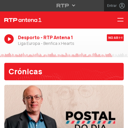
Entrar
Desporto - RTP Antena 1
NO AR
Liga Europa - Benfica x Hearts
Crónicas