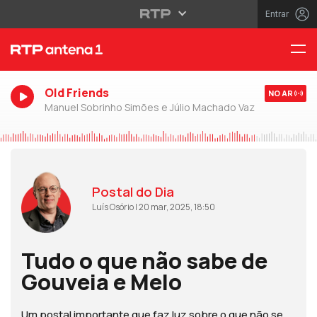
Entrar
Old Friends
NO AR
Manuel Sobrinho Simões e Júlio Machado Vaz
Postal do Dia
Luís Osório | 20 mar, 2025, 18:50
Tudo o que não sabe de
Gouveia e Melo
Um postal importante que faz luz sobre o que não se