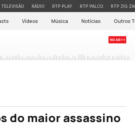
TELEVISÃO
RÁDIO
RTP PLAY
RTP PALCO
RTP ZIG ZA
asts
Vídeos
Música
Notícias
Outros 
(abre em nova jane
NO AR
os do maior assassino