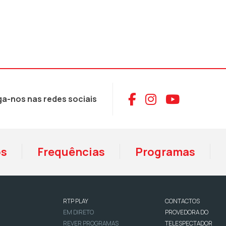
Aceder ao Face
Aceder ao I
Aceder 
ga-nos nas redes sociais
os
Frequências
Programas
RTP PLAY
CONTACTOS
EM DIRETO
PROVEDORA DO
REVER PROGRAMAS
TELESPECTADOR