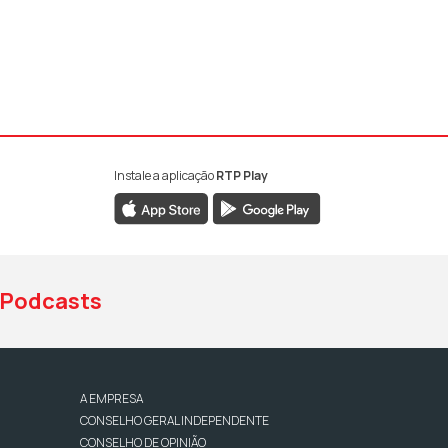
Instale a aplicação
RTP Play
book da RTP Antena 1
nstagram da RTP Antena 1
ao YouTube da RTP Antena 1
Podcasts
A EMPRESA
CONSELHO GERAL INDEPENDENTE
CONSELHO DE OPINIÃO