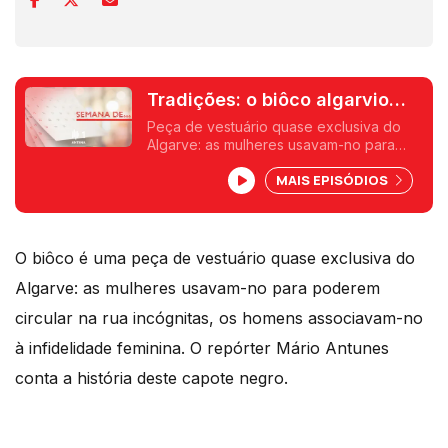
Tradições: o biôco algarvio
que foi proibído por decreto
Peça de vestuário quase exclusiva do
Algarve: as mulheres usavam-no para
poderem circular na rua incógnitas, os
MAIS EPISÓDIOS
homens associavam-no à infidelidade
feminina. O repórter Mário Antunes conta
a história deste capote negro.
O biôco é uma peça de vestuário quase exclusiva do
Algarve: as mulheres usavam-no para poderem
circular na rua incógnitas, os homens associavam-no
à infidelidade feminina. O repórter Mário Antunes
conta a história deste capote negro.