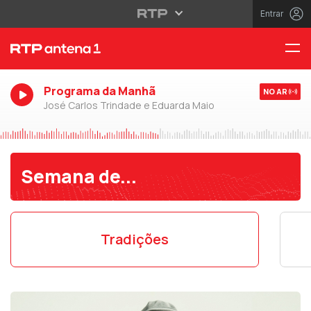
Entrar
Programa da Manhã
NO AR
José Carlos Trindade e Eduarda Maio
Semana de...
Tradições