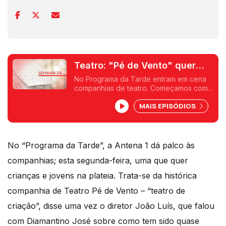
Teatro: "Pé de Vento" quer
crianças e jovens na plateia
No Programa da Tarde entram em cena
companhias de teatro. Começamos com
a histórica Pé de Vento, de Matosinhos.
MAIS EPISÓDIOS
O Diamantino José falou com o diretor,
João Luís, sobre como tem sido quase
meio século de espetáculos.
No “Programa da Tarde”, a Antena 1 dá palco às
companhias; esta segunda-feira, uma que quer
crianças e jovens na plateia. Trata-se da histórica
companhia de Teatro Pé de Vento – “teatro de
criação”, disse uma vez o diretor João Luís, que falou
com Diamantino José sobre como tem sido quase