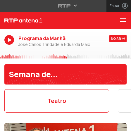
Entrar
Programa da Manhã
NO AR
José Carlos Trindade e Eduarda Maio
Semana de...
Teatro