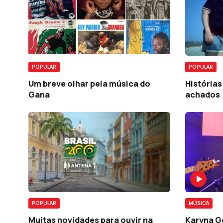
POPULAR
POPULAR
Um breve olhar pela música do
Histórias
Gana
achados
POPULAR
MÚSICA
Muitas novidades para ouvir na
Karyna Go