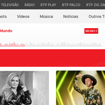
TELEVISÃO
RÁDIO
RTP PLAY
RTP PALCO
RTP ZIG ZA
asts
Vídeos
Música
Notícias
Outros 
(abre em nova jane
 Mundo
NO AR