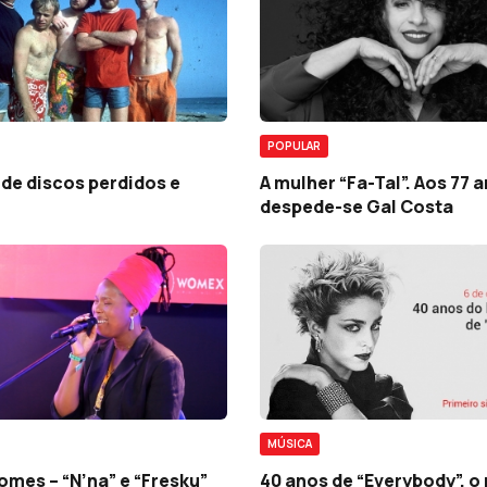
POPULAR
 de discos perdidos e
A mulher “Fa-Tal”. Aos 77 
despede-se Gal Costa
MÚSICA
mes – “N’na” e “Fresku”
40 anos de “Everybody”, o