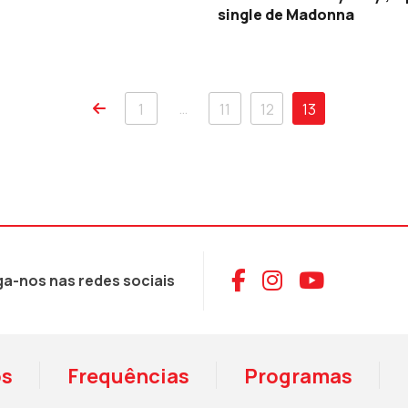
single de Madonna
…
1
11
12
13
Aceder ao Face
Aceder ao I
Aceder 
ga-nos nas redes sociais
os
Frequências
Programas