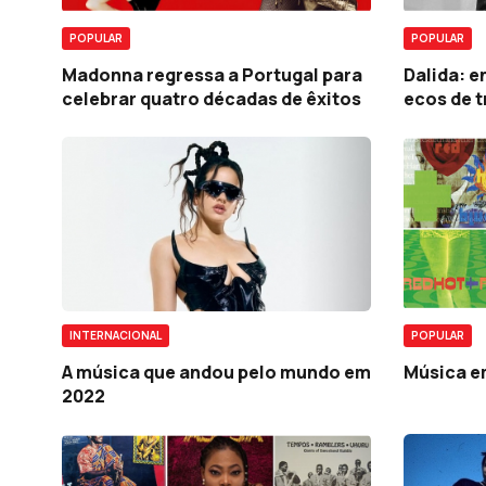
POPULAR
POPULAR
Madonna regressa a Portugal para
Dalida: e
celebrar quatro décadas de êxitos
ecos de t
INTERNACIONAL
POPULAR
A música que andou pelo mundo em
Música em
2022