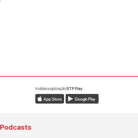
Instale a aplicação
RTP Play
book da RTP Antena 1
nstagram da RTP Antena 1
ao YouTube da RTP Antena 1
Podcasts