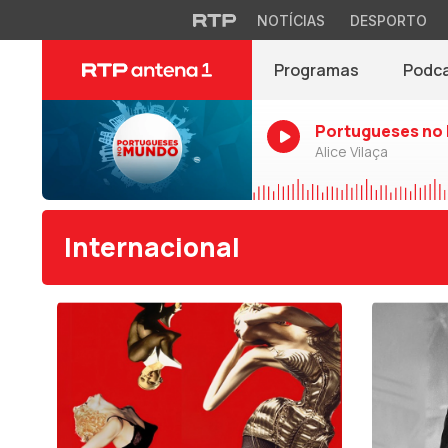
NOTÍCIAS
DESPORTO
Programas
Podc
Portugueses no
Alice Vilaça
Internacional