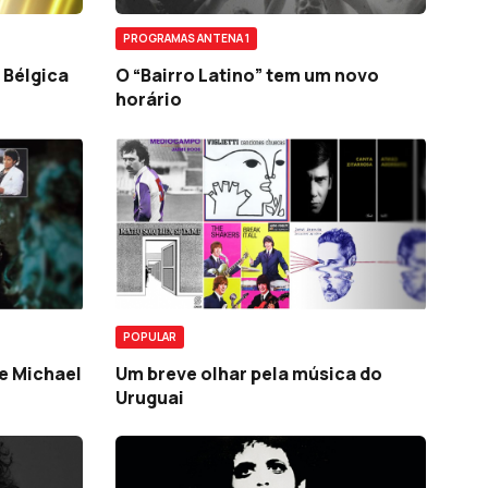
PROGRAMAS ANTENA 1
 Bélgica
O “Bairro Latino” tem um novo
horário
POPULAR
e Michael
Um breve olhar pela música do
Uruguai