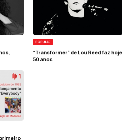
POPULAR
anos,
“Transformer” de Lou Reed faz hoje
50 anos
 primeiro