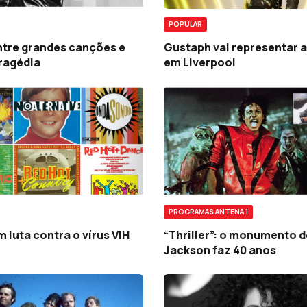
POPULAR
ntre grandes canções e
Gustaph vai representar a
ragédia
em Liverpool
PROGRAMAS ANTENA 1
 luta contra o vírus VIH
“Thriller”: o monumento d
Jackson faz 40 anos