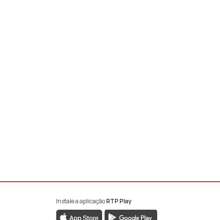
Instale a aplicação
RTP Play
book da RTP Antena 1
nstagram da RTP Antena 1
ao YouTube da RTP Antena 1