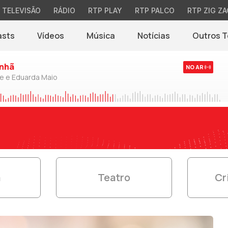
TELEVISÃO
RÁDIO
RTP PLAY
RTP PALCO
RTP ZIG ZA
asts
Vídeos
Música
Notícias
Outros 
(abre em nova jane
nhã
NO AR
de e Eduarda Maio
a
Teatro
Cr