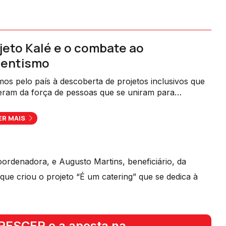
jeto Kalé e o combate ao
sentismo
mos pelo país à descoberta de projetos inclusivos que
eram da força de pessoas que se uniram para
rcionar uma vida melhor a quem, à partida, enfrenta
es dificuldades.
ER MAIS
rdenadora, e Augusto Martins, beneficiário, da
ue criou o projeto “É um catering” que se dedica à
CRESCER e a aposta na