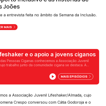
s Joões
e a entrevista feita no âmbito da Semana da Inclusão.
ER MAIS
ifeshaker e o apoio a jovens ciganos
l das Pessoas Ciganas conhecemos a Associação Juvenil
cujo trabalho junto da comunidade cigana se destaca. A
versou com Cátia Godoroja e o utente Ricardo Pérolas.
MAIS EPISÓDIOS
mos a Associação Juvenil Lifeshaker/Almada, cujo
Filomena Crespo conversou com Cátia Godoroja e o