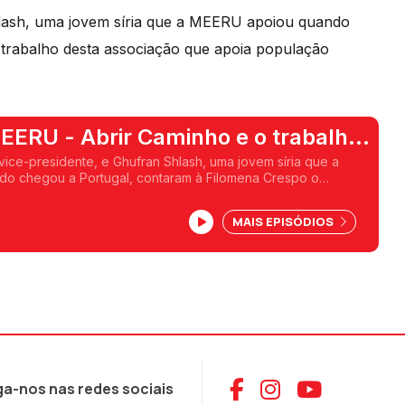
Shlash, uma jovem síria que a MEERU apoiou quando
trabalho desta associação que apoia população
EERU - Abrir Caminho e o trabalho
ados
, vice-presidente, e Ghufran Shlash, uma jovem síria que a
o chegou a Portugal, contaram à Filomena Crespo o
ciação que apoia população refugiada no norte do país.
MAIS EPISÓDIOS
Aceder ao Face
Aceder ao I
Aceder 
ga-nos nas redes sociais