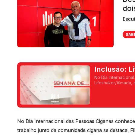
doi
Escut
SAB
Inclusão: L
No Dia Internaciona
Lifeshaker/Almada, 
Filomena Crespo con
No Dia Internacional das Pessoas Ciganas conhece
trabalho junto da comunidade cigana se destaca. 