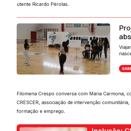
utente Ricardo Pérolas.
Pro
ab
Viaja
nasc
propo
maior
SAB
Filomena Crespo conversa com Maria Carmona, coo
CRESCER, associação de intervenção comunitária, q
formação e emprego.
Inclusão: 