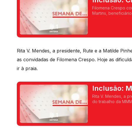
empregabil
Filomena Crespo co
Martins, beneficiár
criou o projeto "É 
Rita V. Mendes, a presidente, Rute e a Matilde Pinh
as convidadas de Filomena Crespo. Hoje as dificu
ir à praia.
Inclusão: 
à praia
Rita V. Mendes, a pr
do trabalho da MMM
dificuldades de que