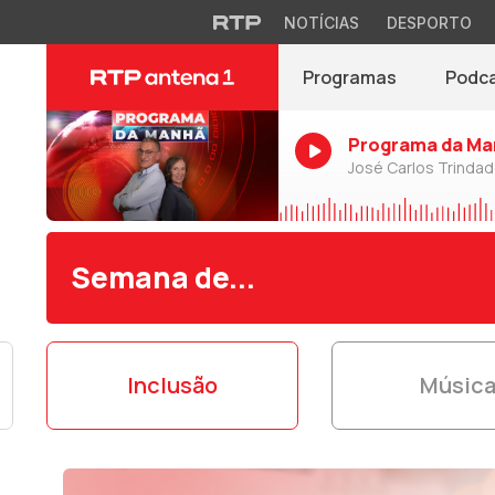
NOTÍCIAS
DESPORTO
Programas
Podc
Programa da Ma
José Carlos Trinda
Semana de...
Inclusão
Músic