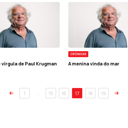
CRÓNICAS
 vírgula de Paul Krugman
A menina vinda do mar
…
1
15
16
17
18
19