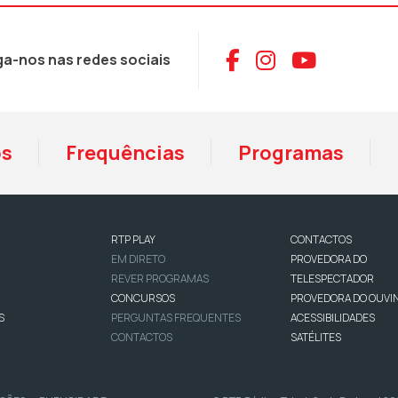
Aceder ao Face
Aceder ao I
Aceder 
ga-nos nas redes sociais
os
Frequências
Programas
RTP PLAY
CONTACTOS
EM DIRETO
PROVEDORA DO
REVER PROGRAMAS
TELESPECTADOR
CONCURSOS
PROVEDORA DO OUVI
S
PERGUNTAS FREQUENTES
ACESSIBILIDADES
CONTACTOS
SATÉLITES