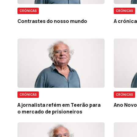
CRÓNICAS
CRÓNICAS
Contrastes do nosso mundo
A crónic
CRÓNICAS
CRÓNICAS
A jornalista refém em Teerão para
Ano Novo
o mercado de prisioneiros