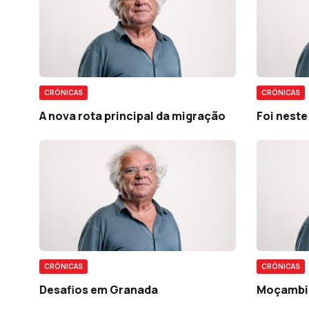
CRÓNICAS
CRÓNICAS
A nova rota principal da migração
Foi neste
CRÓNICAS
CRÓNICAS
Desafios em Granada
Moçambi