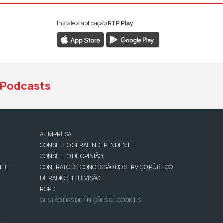
Instale a aplicação
RTP Play
book da RTP Antena 1
nstagram da RTP Antena 1
ao YouTube da RTP Antena 1
Podcasts
A EMPRESA
CONSELHO GERAL INDEPENDENTE
CONSELHO DE OPINIÃO
NTE
CONTRATO DE CONCESSÃO DO SERVIÇO PÚBLICO
DE RÁDIO E TELEVISÃO
RGPD
GESTÃO DAS DEFINIÇÕES DE COOKIES