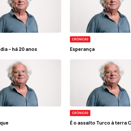
CRÓNICAS
 dia – há 20 anos
Esperança
CRÓNICAS
que
É o assalto Turco à terra 