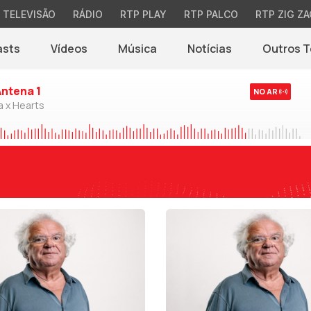
TELEVISÃO
RÁDIO
RTP PLAY
RTP PALCO
RTP ZIG ZA
asts
Vídeos
Música
Notícias
Outros 
(abre em nova jane
Antena 1
NO AR
a x Hearts