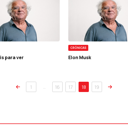
CRÓNICAS
s para ver
Elon Musk
…
1
16
17
18
19