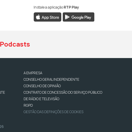
Instale a aplicação
RTP Play
book da RTP Antena 1
nstagram da RTP Antena 1
ao YouTube da RTP Antena 1
Podcasts
A EMPRESA
CONSELHO GERAL INDEPENDENTE
CONSELHO DE OPINIÃO
NTE
CONTRATO DE CONCESSÃO DO SERVIÇO PÚBLICO
DE RÁDIO E TELEVISÃO
RGPD
GESTÃO DAS DEFINIÇÕES DE COOKIES
026