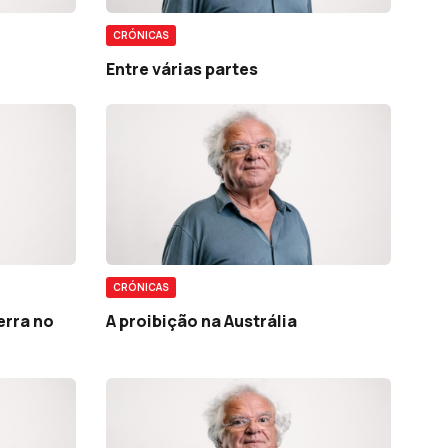
CRÓNICAS
Entre várias partes
CRÓNICAS
erra no
A proibição na Austrália