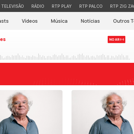
TELEVISÃO
RÁDIO
RTP PLAY
RTP PALCO
RTP ZIG ZA
asts
Vídeos
Música
Notícias
Outros 
(abre em nova jane
es
NO AR