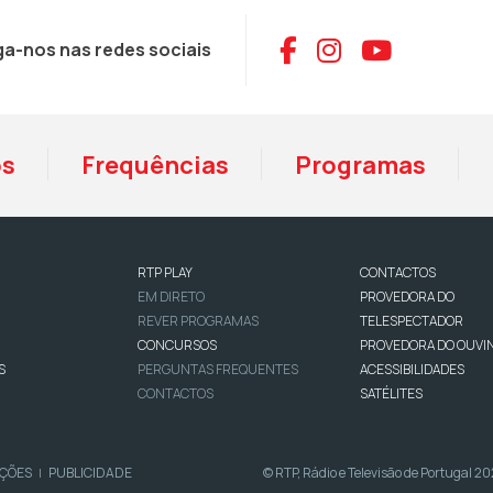
Aceder ao Face
Aceder ao I
Aceder 
ga-nos nas redes sociais
os
Frequências
Programas
RTP PLAY
CONTACTOS
EM DIRETO
PROVEDORA DO
REVER PROGRAMAS
TELESPECTADOR
CONCURSOS
PROVEDORA DO OUVI
S
PERGUNTAS FREQUENTES
ACESSIBILIDADES
CONTACTOS
SATÉLITES
IÇÕES
PUBLICIDADE
© RTP, Rádio e Televisão de Portugal 2
|