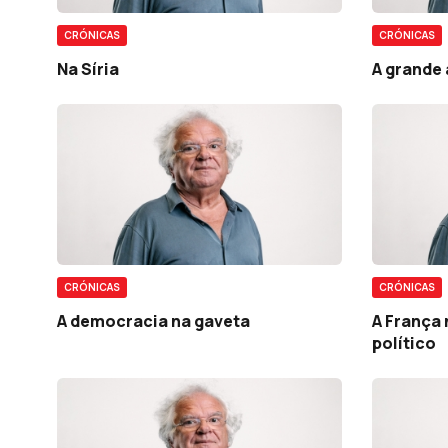
CRÓNICAS
CRÓNICAS
Na Síria
A grande 
CRÓNICAS
CRÓNICAS
A democracia na gaveta
A França 
político