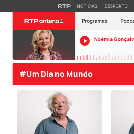
NOTÍCIAS
DESPORTO
Programas
Podc
Noémia Gonçalv
#Um Dia no Mundo