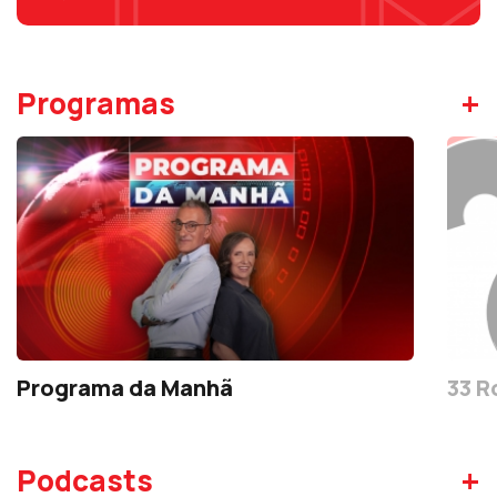
+
Programas
Programa da Manhã
33 R
+
Podcasts