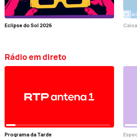
Eclipse do Sol 2026
Caixa
Rádio em direto
Programa da Tarde
Espec