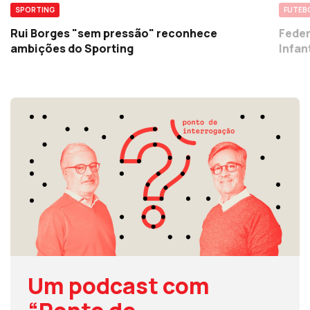
SPORTING
FUTEB
Rui Borges "sem pressão" reconhece
Feder
ambições do Sporting
Infan
Um podcast com