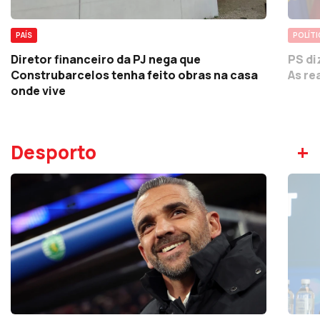
POLÍTI
PAÍS
PS di
Diretor financeiro da PJ nega que
As re
Construbarcelos tenha feito obras na casa
onde vive
+
Desporto