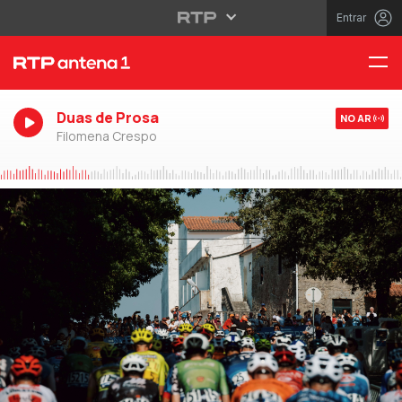
Entrar
Duas de Prosa
NO AR
Filomena Crespo