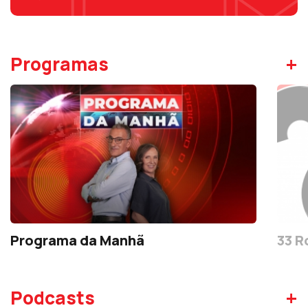
+
Programas
Programa da Manhã
33 R
+
Podcasts