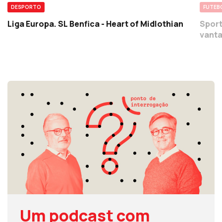
FUTEB
DESPORTO
Sport
Liga Europa. SL Benfica - Heart of Midlothian
vanta
Um podcast com