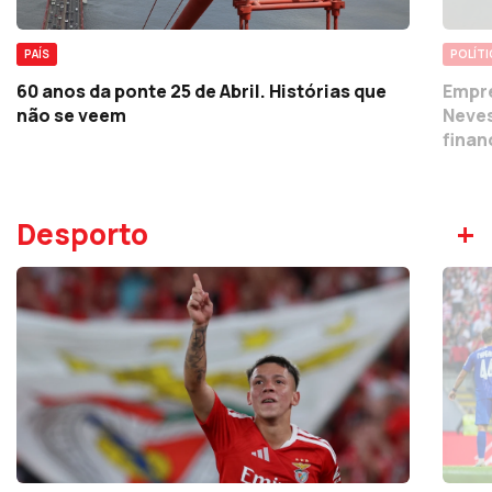
PAÍS
POLÍTI
60 anos da ponte 25 de Abril. Histórias que
Empre
não se veem
Neves
finan
+
Desporto