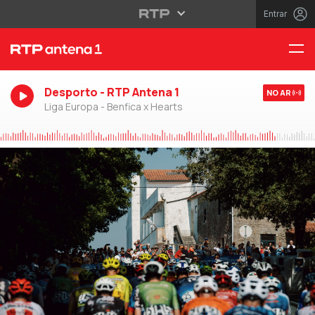
Entrar
Desporto - RTP Antena 1
NO AR
Liga Europa - Benfica x Hearts