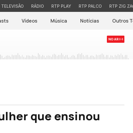
TELEVISÃO
RÁDIO
RTP PLAY
RTP PALCO
RTP ZIG ZA
asts
Vídeos
Música
Notícias
Outros 
(abre em nova jane
NO AR
mulher que ensinou