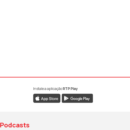
Instale a aplicação
RTP Play
book da RTP Antena 1
nstagram da RTP Antena 1
ao YouTube da RTP Antena 1
Podcasts