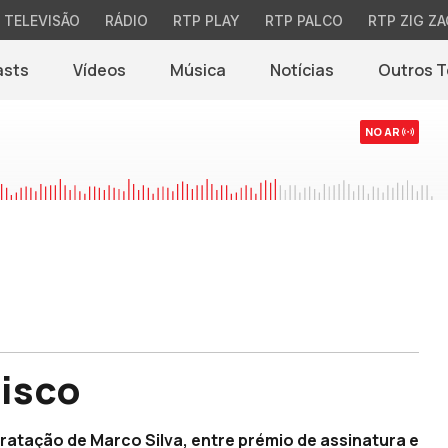
TELEVISÃO
RÁDIO
RTP PLAY
RTP PALCO
RTP ZIG ZA
asts
Vídeos
Música
Notícias
Outros 
(abre em nova jane
NO AR
risco
tratação de Marco Silva, entre prémio de assinatura e