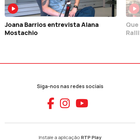
Joana Barrios entrevista Alana
Que 
Mostachio
Ralli
Siga-nos nas redes sociais
Aceder ao Faceb
Aceder ao Ins
Aceder ao
Instale a aplicação
RTP Play