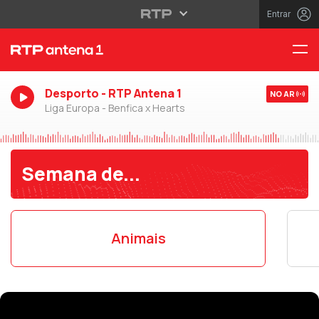
Entrar
Desporto - RTP Antena 1
NO AR
Liga Europa - Benfica x Hearts
Semana de...
Animais