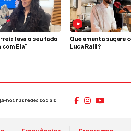
rreia leva o seu fado
Que ementa sugere o
a com Ela”
Luca Ralli?
Aceder ao Face
Aceder ao I
Aceder 
ga-nos nas redes sociais