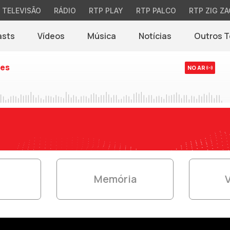
TELEVISÃO
RÁDIO
RTP PLAY
RTP PALCO
RTP ZIG ZA
asts
Vídeos
Música
Notícias
Outros 
(abre em nova jane
es
NO AR
s
Memória