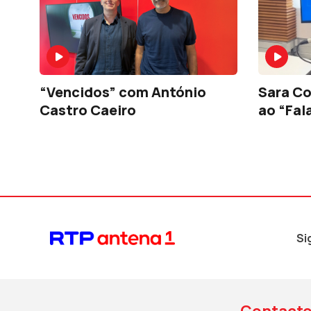
“Vencidos” com António
Sara Co
Castro Caeiro
ao “Fal
Si