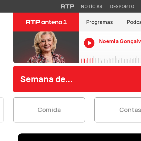
NOTÍCIAS
DESPORTO
Programas
Podc
Noémia Gonçalv
Semana de...
Comida
Conta