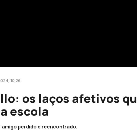
2024, 10:26
llo: os laços afetivos q
a escola
r amigo perdido e reencontrado.