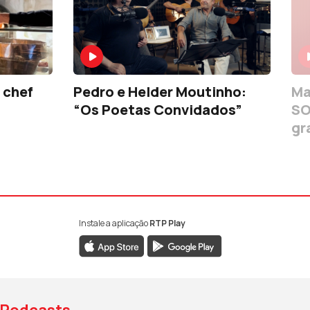
 chef
Pedro e Helder Moutinho:
Ma
“Os Poetas Convidados”
SO
gr
Instale a aplicação
RTP Play
book da RTP Antena 1
nstagram da RTP Antena 1
ao YouTube da RTP Antena 1