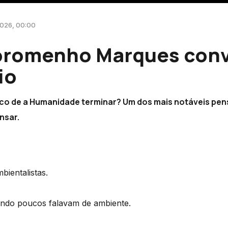
2026, 00:00
Soromenho Marques con
io
co de a Humanidade terminar? Um dos mais notáveis pe
nsar.
bientalistas.
ando poucos falavam de ambiente.