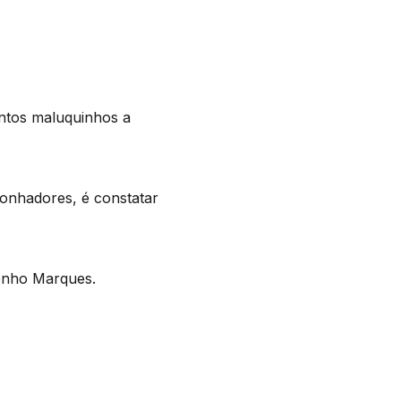
ntos maluquinhos a
sonhadores, é constatar
menho Marques.