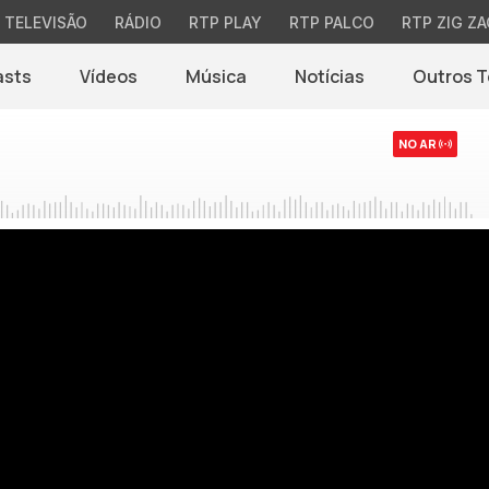
TELEVISÃO
RÁDIO
RTP PLAY
RTP PALCO
RTP ZIG ZA
asts
Vídeos
Música
Notícias
Outros 
(abre em nova jane
NO AR