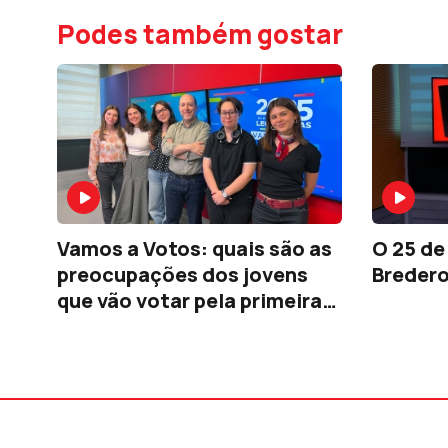
Podes também gostar
Vamos a Votos: quais são as
O 25 de 
preocupações dos jovens
Breder
que vão votar pela primeira
vez?