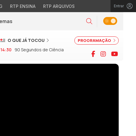
G
RTP ENSINA
RTP ARQUIVOS
Entrar
Alternar tema
Temas
la)
Pesquisar
O QUE JÁ TOCOU
PROGRAMAÇÃO
14:30
90 Segundos de Ciência
Facebook
Instagram
YouTu