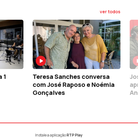
ver todos
a 1
Teresa Sanches conversa
Jo
com José Raposo e Noémia
ap
Gonçalves
An
Instale a aplicação
RTP Play