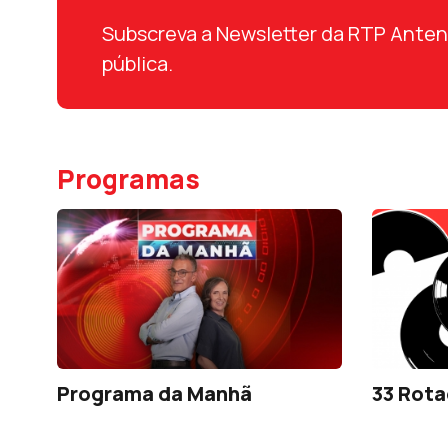
Subscreva a Newsletter da RTP Antena 
pública.
Programas
Programa da Manhã
33 Rota