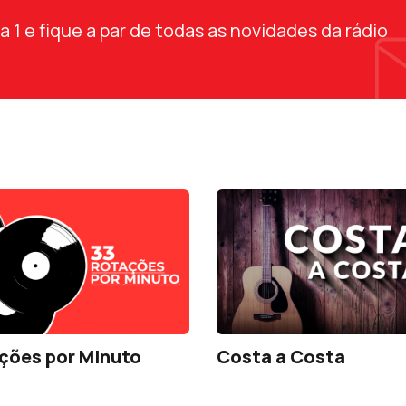
1 e fique a par de todas as novidades da rádio
ções por Minuto
Costa a Costa