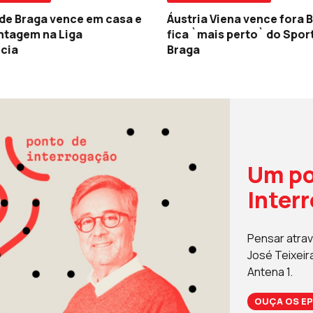
 de Braga vence em casa e
Áustria Viena vence fora B
ntagem na Liga
fica `mais perto` do Spor
cia
Braga
Um po
Inter
Pensar atrav
José Teixeir
Antena 1.
OUÇA OS EP