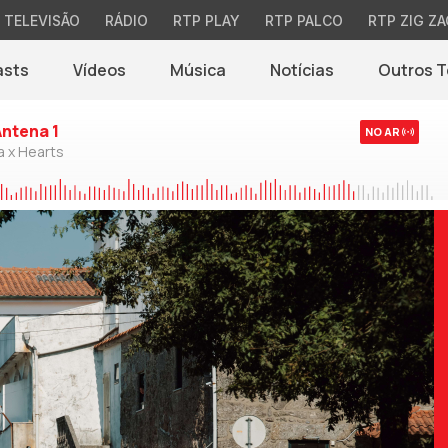
TELEVISÃO
RÁDIO
RTP PLAY
RTP PALCO
RTP ZIG ZA
asts
Vídeos
Música
Notícias
Outros 
(abre em nova jane
Antena 1
NO AR
a x Hearts