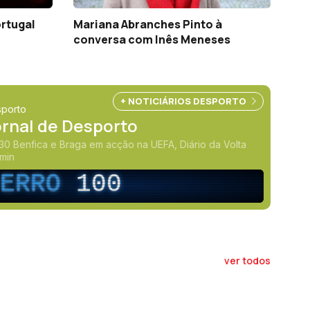
ortugal
Mariana Abranches Pinto à
conversa com Inês Meneses
+ NOTICIÁRIOS DESPORTO
porto
ornal de Desporto
30 Benfica e Braga em acção na UEFA, Diário da Volta
16min
ERRO
100
ver todos