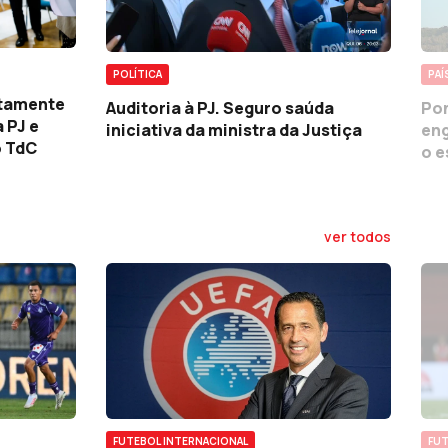
POLÍTICA
PAÍ
utamente
Auditoria à PJ. Seguro saúda
Pon
 PJ e
iniciativa da ministra da Justiça
eng
o TdC
o 
ver todos
FUTEBOL INTERNACIONAL
FUT