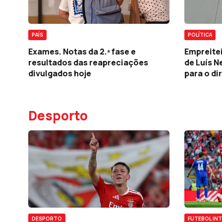
PAÍS
POLÍTICA
Exames. Notas da 2.ª fase e
Empreitei
resultados das reapreciações
de Luís 
divulgados hoje
para o di
Desporto
FUTEBOL IN
DESPORTO