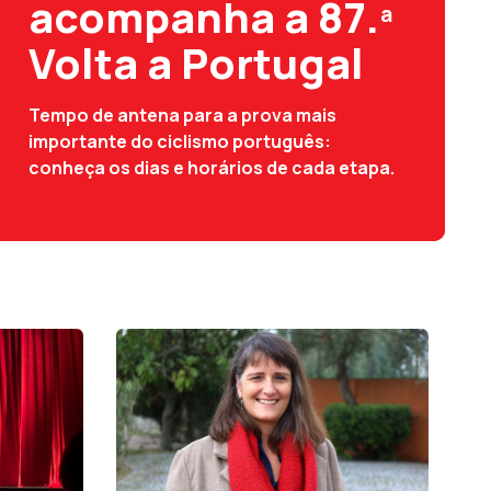
acompanha a 87.ª
Volta a Portugal
Tempo de antena para a prova mais
importante do ciclismo português:
conheça os dias e horários de cada etapa.