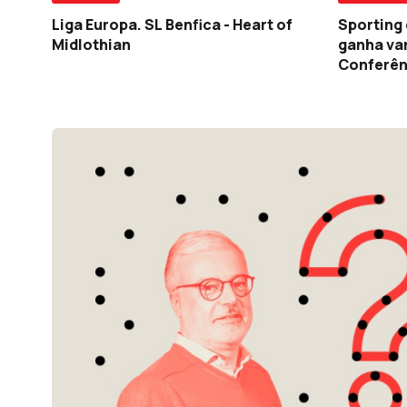
Sporting
Liga Europa. SL Benfica - Heart of
ganha va
Midlothian
Conferên