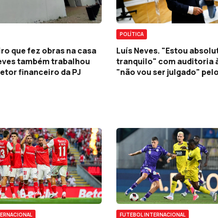
POLÍTICA
Luís Neves. "Estou absol
ro que fez obras na casa
tranquilo" com auditoria à
Neves também trabalhou
"não vou ser julgado" pel
retor financeiro da PJ
TERNACIONAL
FUTEBOL INTERNACIONAL