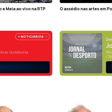
 e Meia ao vivo na RTP
O assédio nas artes em P
+ NOTICIÁRIOS
Des
J
blicas duradouras
18h
/ 