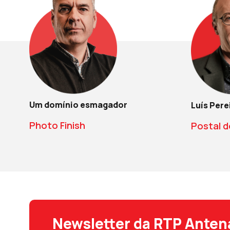
Um domínio esmagador
Luís Pere
Photo Finish
Postal d
Newsletter da RTP Anten