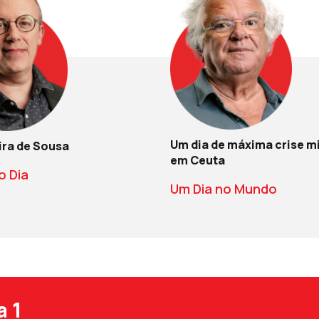
Um dia de máxima crise m
ira de Sousa
em Ceuta
o Dia
Um Dia no Mundo
a 1