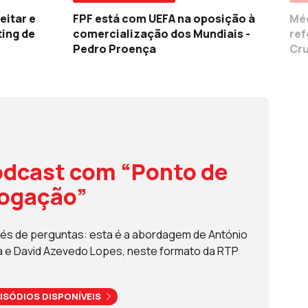
eitar e
FPF está com UEFA na oposição à
Méd
ting de
comercialização dos Mundiais -
ref
Pedro Proença
Cru
dcast com “Ponto de
rogação”
és de perguntas: esta é a abordagem de António
a e David Azevedo Lopes, neste formato da RTP
ISÓDIOS DISPONÍVEIS