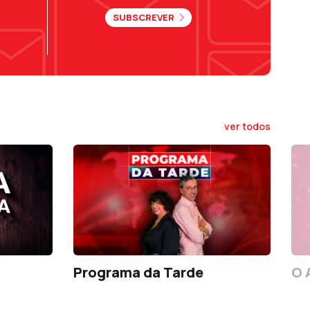
SUBSCREVER
ver todos
Programa da Tarde
O 