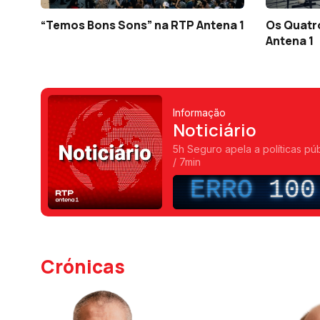
“Temos Bons Sons” na RTP Antena 1
Os Quatro
Antena 1
Informação
Noticiário
5h Seguro apela a políticas pú
/ 7min
ERRO
100
Crónicas