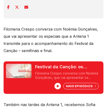
Filomena Crespo conversa com Noémia Gonçalves,
que vai apresentar os especiais que a Antena 1
transmite para o acompanhamento do Festival da
Canção – semifinais e final.
Festival da Canção: os
especiais da Rádio
Filomena Crespo conversa com Noémia
Gonçalves, que vai apresentar os
especiais que a Antena 1 transmite para o
MAIS EPISÓDIOS
acompnahamento do Festival da Canção
- semifinais e final.
Também nas tardes da Antena 1, recebemos Sofia