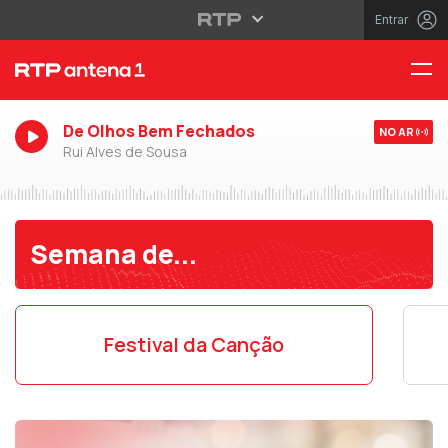
Entrar
De Olhos Bem Fechados
NO AR
Rui Alves de Sousa
Semana de...
Festival da Canção