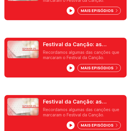
marcaram o Festival da Canção.
recordação I
MAIS EPISÓDIOS
Festival da Canção: as
canções do festival -
Recordamos algumas das canções que
marcaram o Festival da Canção.
recordação II
MAIS EPISÓDIOS
Festival da Canção: as
canções do festival -
Recordamos algumas das canções que
marcaram o Festival da Canção.
recordação III
MAIS EPISÓDIOS