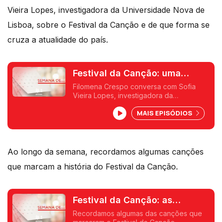
Vieira Lopes, investigadora da Universidade Nova de
Lisboa, sobre o Festival da Canção e de que forma se
cruza a atualidade do país.
Festival da Canção: uma
viagem pelo país do festival
Filomena Crespo conversa com Sofia
Vieira Lopes, investigadora da
Universidade Nova de Lisboa, sobre o
MAIS EPISÓDIOS
Festival da Canção e de que forma se
cruza a atualidade do país.
Ao longo da semana, recordamos algumas canções
que marcam a história do Festival da Canção.
Festival da Canção: as
canções do festival -
Recordamos algumas das canções que