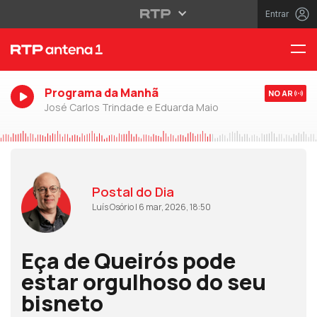
Entrar
Programa da Manhã
NO AR
José Carlos Trindade e Eduarda Maio
Postal do Dia
Luís Osório | 6 mar, 2026, 18:50
Eça de Queirós pode
estar orgulhoso do seu
bisneto