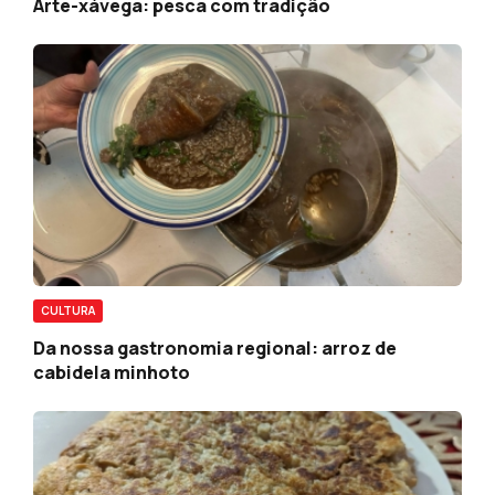
Arte-xávega: pesca com tradição
CULTURA
Da nossa gastronomia regional: arroz de
cabidela minhoto