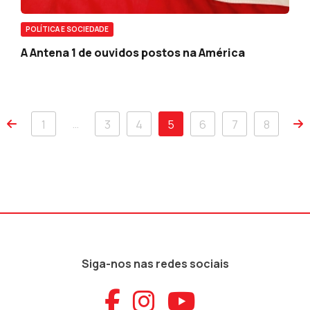
POLÍTICA E SOCIEDADE
A Antena 1 de ouvidos postos na América
…
1
3
4
5
6
7
8
Siga-nos nas redes sociais
Aceder ao Faceb
Aceder ao Ins
Aceder ao