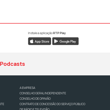
Instale a aplicação
RTP Play
book da RTP Antena 1
nstagram da RTP Antena 1
ao YouTube da RTP Antena 1
Podcasts
A EMPRESA
CONSELHO GERAL INDEPENDENTE
CONSELHO DE OPINIÃO
NTE
CONTRATO DE CONCESSÃO DO SERVIÇO PÚBLICO
DE RÁDIO E TELEVISÃO