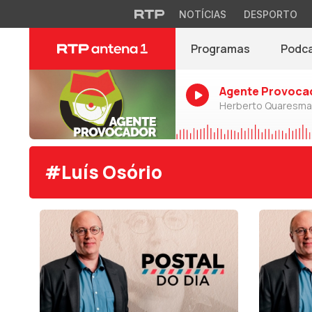
NOTÍCIAS
DESPORTO
Programas
Podc
Agente Provoca
Herberto Quaresma
#Luís Osório