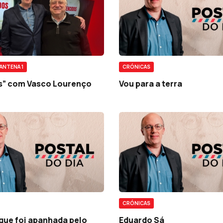
ANTENA 1
CRÓNICAS
s” com Vasco Lourenço
Vou para a terra
CRÓNICAS
que foi apanhada pelo
Eduardo Sá