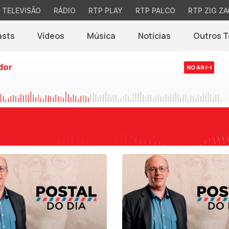
TELEVISÃO
RÁDIO
RTP PLAY
RTP PALCO
RTP ZIG ZA
asts
Vídeos
Música
Notícias
Outros 
(abre em nova jane
dor
NO AR