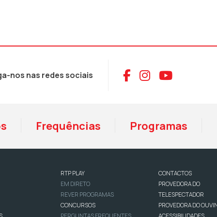
Aceder ao Face
Aceder ao I
Aceder 
ga-nos nas redes sociais
os
Frequências
Programas
RTP PLAY
CONTACTOS
EM DIRETO
PROVEDORA DO
REVER PROGRAMAS
TELESPECTADOR
CONCURSOS
PROVEDORA DO OUVI
S
PERGUNTAS FREQUENTES
ACESSIBILIDADES