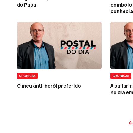
do Papa
comboio 
conhecia
CRÓNICAS
CRÓNICAS
O meu anti-herói preferido
A bailari
no dia e