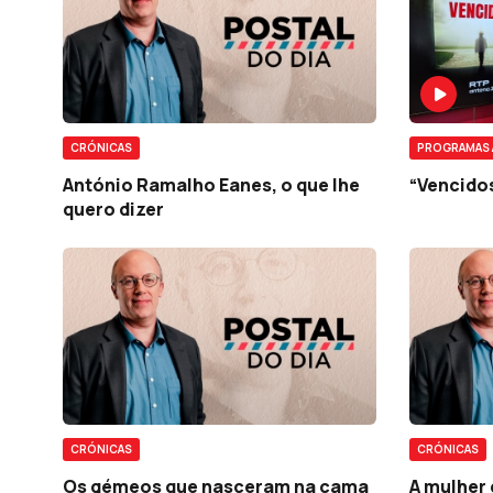
CRÓNICAS
PROGRAMAS 
António Ramalho Eanes, o que lhe
“Vencido
quero dizer
CRÓNICAS
CRÓNICAS
Os gémeos que nasceram na cama
A mulher 