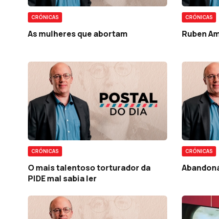
CRÓNICAS
CRÓNICAS
As mulheres que abortam
Ruben A
CRÓNICAS
CRÓNICAS
O mais talentoso torturador da
Abandoná
PIDE mal sabia ler