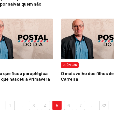
por salvar quem não
CRÓNICAS
na que ficou paraplégica
O mais velho dos filhos d
m que nasceu a Primavera
Carreira
…
…
1
3
4
5
6
7
32