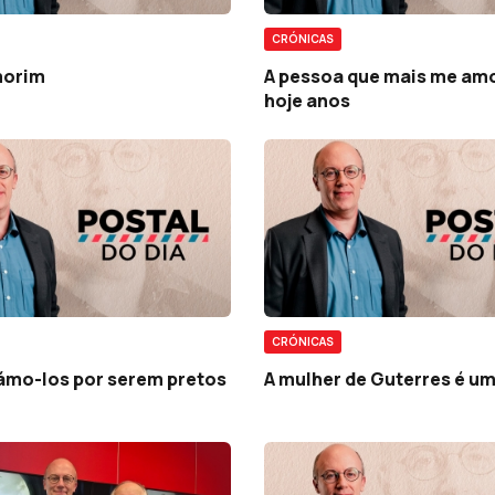
CRÓNICAS
morim
A pessoa que mais me am
hoje anos
CRÓNICAS
mo-los por serem pretos
A mulher de Guterres é u